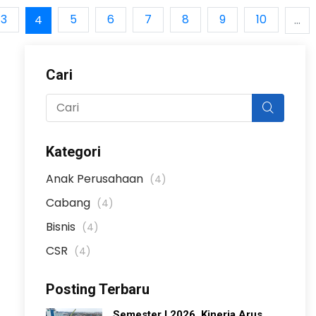
3
5
6
7
8
9
10
4
...
Cari
Kategori
Anak Perusahaan
(4)
Cabang
(4)
Bisnis
(4)
CSR
(4)
Posting Terbaru
Semester I 2026, Kinerja Arus