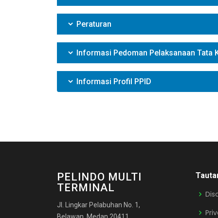
Peraturan
Informasi Pedoman Pelaksanaan Tata K
Informasi Profil PPID
PELINDO MULTI
Tauta
TERMINAL
Dis
Jl. Lingkar Pelabuhan No. 1,
Pri
Belawan, Medan 20411