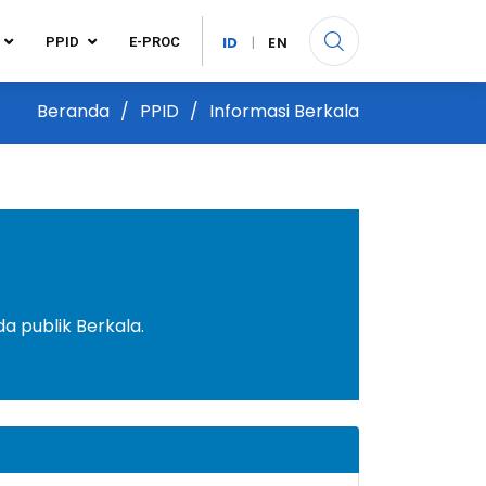
ID
|
EN
PPID
E-PROC
Beranda
PPID
Informasi Berkala
 publik Berkala.