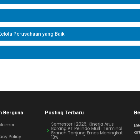
elola Perusahaan yang Baik
n Berguna
Posting Terbaru
Be
Semester I 2026, Kinerja Arus
claimer
Be
Barang PT Pelindo Multi Terminal
ar
Branch Tanjung Emas Meningkat
vacy Policy
13%