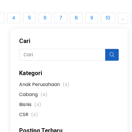
4
5
6
7
8
9
10
...
Cari
Kategori
Anak Perusahaan
(4)
Cabang
(4)
Bisnis
(4)
CSR
(4)
Posting Terbaru