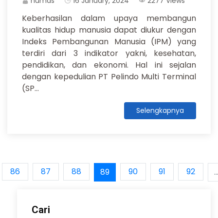
humas
16 January, 2024
2277 Views
Keberhasilan dalam upaya membangun
kualitas hidup manusia dapat diukur dengan
Indeks Pembangunan Manusia (IPM) yang
terdiri dari 3 indikator yakni, kesehatan,
pendidikan, dan ekonomi. Hal ini sejalan
dengan kepedulian PT Pelindo Multi Terminal
(SP...
Selengkapnya
86
87
88
90
91
92
89
..
Cari