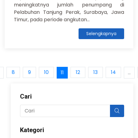
meningkatnya jumlah penumpang di
Pelabuhan Tanjung Perak, Surabaya, Jawa
Timur, pada periode angkutan...
Selengkapnya
8
9
10
12
13
14
11
...
Cari
Kategori