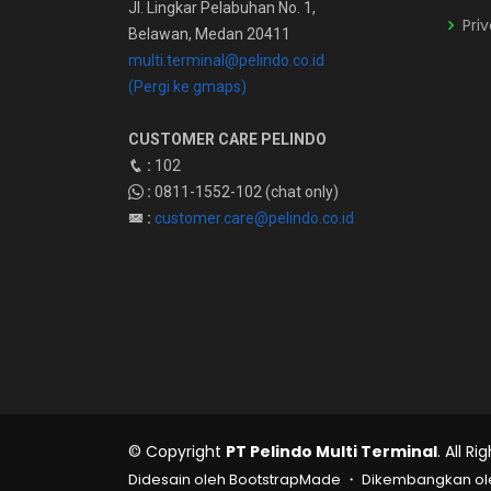
Jl. Lingkar Pelabuhan No. 1,
Pri
Belawan, Medan 20411
multi.terminal@pelindo.co.id
(Pergi ke gmaps)
CUSTOMER CARE PELINDO
:
102
:
0811-1552-102 (chat only)
:
customer.care@pelindo.co.id
© Copyright
PT Pelindo Multi Terminal
. All R
Didesain oleh BootstrapMade ・ Dikembangkan oleh