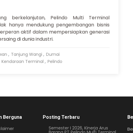
g berkelanjutan, Pelindo Multi Terminal
dak hanya mendukung pengembangan bisnis
ga berperan aktif dalam mempersiapkan generasi
saing di dunia industri.
wan
Tanjung Wangi
Dumai
a Kendaraan Terminal
Pelindo
n Berguna
Posting Terbaru
Be
Semester I 2026, Kinerja Arus
claimer
Be
Barang PT Pelindo Multi Terminal