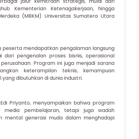
rbagai jalur kemitraan strategis, mulai dari
hub Kementerian Ketenagakerjaan, hingga
erdeka (MBKM) Universitas Sumatera Utara
a peserta mendapatkan pengalaman langsung
ai dari pengenalan proses bisnis, operasional
perusahaan. Program ini juga menjadi sarana
ngkan keterampilan teknis, kemampuan
l yang dibutuhkan di dunia industri.
l, Edi Priyanto, menyampaikan bahwa program
 media pembelajaran, tetapi juga wadah
an mental generasi muda dalam menghadapi