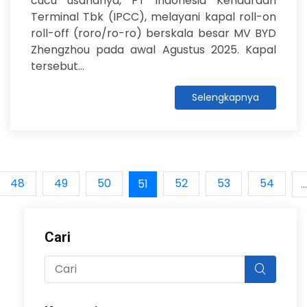
cucu usahanya, PT Indonesia Kendaraan
Terminal Tbk (IPCC), melayani kapal roll-on
roll-off (roro/ro-ro) berskala besar MV BYD
Zhengzhou pada awal Agustus 2025. Kapal
tersebut...
Selengkapnya
48
49
50
52
53
54
51
...
Cari