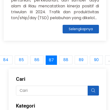
pertanian, perkebunan, dan sumber daya
alam di Riau mencatatkan kinerja positif di
triwulan III 2024. Trafik dan produktivitas
ton/ship/day (TSD) pelabuhan yang dikelol...
Selengkapnya
84
85
86
88
89
90
87
..
Cari
Kategori