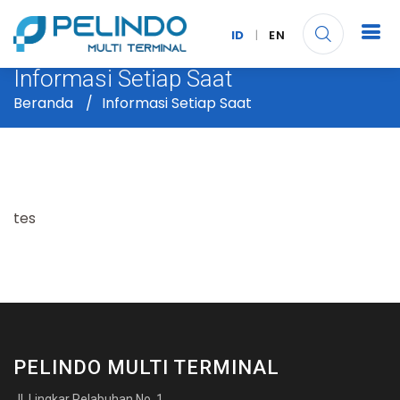
ID
|
EN
Informasi Setiap Saat
Beranda
Informasi Setiap Saat
tes
PELINDO MULTI TERMINAL
Jl. Lingkar Pelabuhan No. 1,