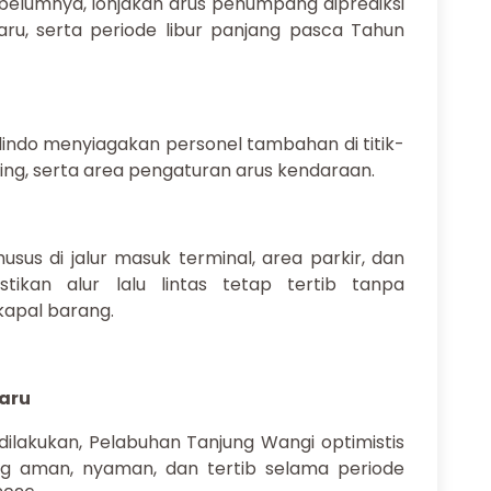
belumnya, lonjakan arus penumpang diprediksi
aru, serta periode libur panjang pasca Tahun
elindo menyiagakan personel tambahan di titik-
arding, serta area pengaturan arus kendaraan.
sus di jalur masuk terminal, area parkir, dan
ikan alur lalu lintas tetap tertib tanpa
kapal barang.
aru
dilakukan, Pelabuhan Tanjung Wangi optimistis
 aman, nyaman, dan tertib selama periode