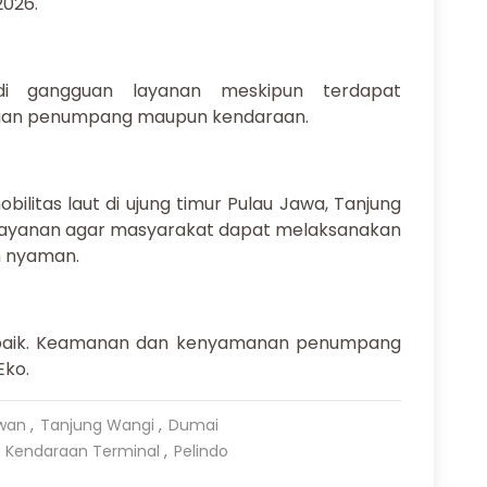
2026.
adi gangguan layanan meskipun terdapat
ungan penumpang maupun kendaraan.
ilitas laut di ujung timur Pulau Jawa, Tanjung
layanan agar masyarakat dapat melaksanakan
n nyaman.
rbaik. Keamanan dan kenyamanan penumpang
Eko.
wan
Tanjung Wangi
Dumai
a Kendaraan Terminal
Pelindo