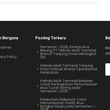
n Berguna
Posting Terbaru
Be
Semester I 2026, Kinerja Arus
claimer
Be
Barang PT Pelindo Multi Terminal
ar
Branch Tanjung Emas Meningkat
vacy Policy
13%
Pelindo Multi Terminal Tanjung
Intan Perkuat Kinerja Operasional
Pelabuhan
Pelindo Multi Terminal Belawan
Catat Peningkatan Pertumbuhan
Arus Curah Kering pada
Semester I 2026
Pelabuhan Makassar Catat
Pertumbuhan Positif Arus
Bongkar Muat pada Semester I -
2026